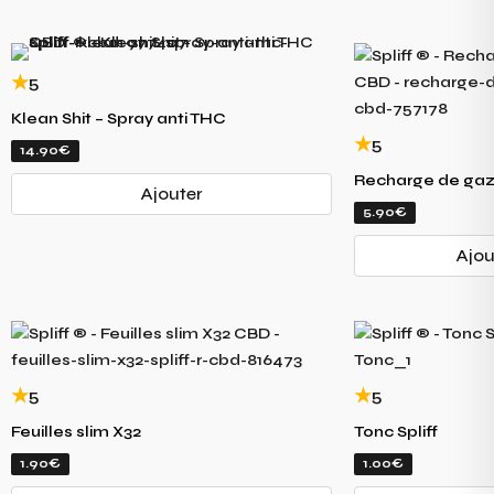
5
Klean Shit – Spray anti THC
5
14.90€
Recharge de ga
Ajouter
5.90€
Ajou
5
5
Feuilles slim X32
Tonc Spliff
1.90€
1.00€