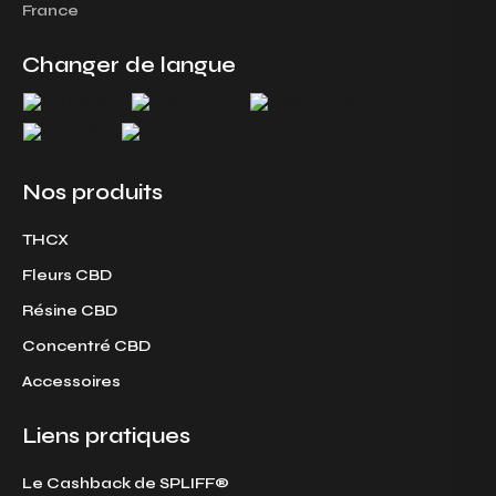
g
o
France
r
o
a
k
Changer de langue
m
Nos produits
THCX
Fleurs CBD
Résine CBD
Concentré CBD
Accessoires
Liens pratiques
Le Cashback de SPLIFF®