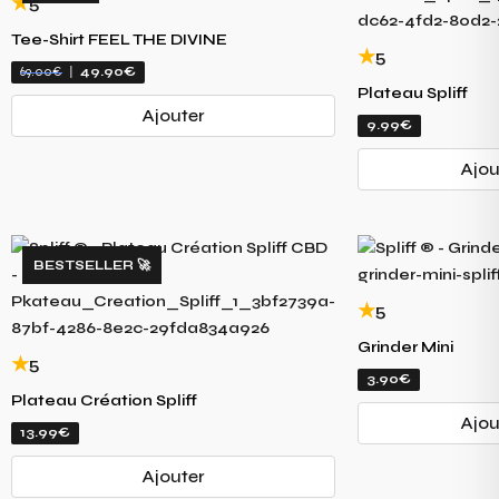
5
Tee-Shirt FEEL THE DIVINE
5
69.00€
|
49.90€
Plateau Spliff
Ajouter
9.99€
Ajou
BESTSELLER 🚀
5
Grinder Mini
5
3.90€
Plateau Création Spliff
Ajou
13.99€
Ajouter