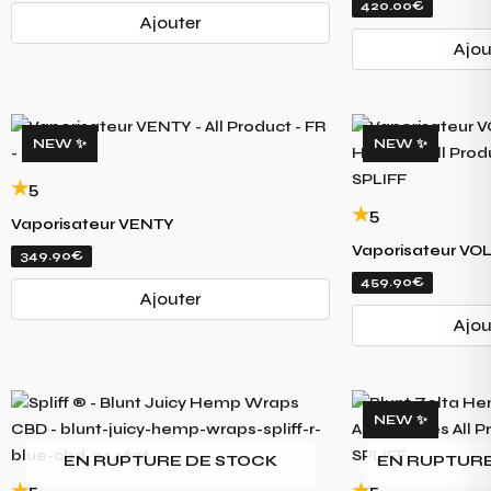
420.00€
Ajouter
Ajou
NEW ✨
NEW ✨
5
5
Vaporisateur VENTY
Vaporisateur V
349.90€
459.90€
Ajouter
Ajou
NEW ✨
EN RUPTURE DE STOCK
EN RUPTURE
5
5