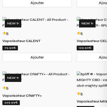
Ajouter
Ajou
NEW ✨
NEW ✨
5
5
Vaporisateur CALENT
Vaporisateur CE
79.90€
129.90€
Ajouter
Ajou
NEW ✨
5
5
Vaporisateur CRAFTY+
Vaporisateur MI
229.99€