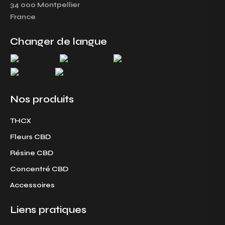
a
b
34 000 Montpellier
g
o
France
r
o
a
k
Changer de langue
m
Nos produits
THCX
Fleurs CBD
Résine CBD
Concentré CBD
Accessoires
Liens pratiques