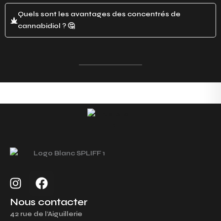
Quels sont les avantages des concentrés de
cannabidiol ? 🤔
I
F
n
a
s
c
Nous contacter
t
e
42 rue de l’Aiguillerie