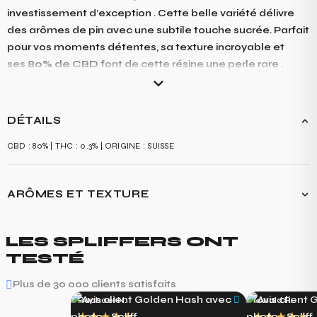
investissement d’exception . Cette belle variété délivre
des arômes de pin avec une subtile touche sucrée. Parfait
pour vos moments détentes, sa texture incroyable et
ses
80% de CBD
font de cette résine une perle rare .
DÉTAILS
CBD : 80% | THC : 0.3% | ORIGINE : SUISSE
ARÔMES ET TEXTURE
LA RÉSINE GOLDEN HASH OFFRE UNE EXPÉRIENCE GUSTATIVE RICHE ET
SUCRÉE, AVEC DES SAVEURS DOMINANTES DE CARAMEL ET DE PIN FRAIS.
LES SPLIFFERS ONT
EN BOUCHE, ELLE DÉVOILE UNE DOUCEUR AGRÉABLE, REHAUSSÉE PAR
TESTÉ
DES NUANCES RÉSINEUSES ET BOISÉES QUI APPORTENT UNE
PROFONDEUR ET UNE COMPLEXITÉ À L'ENSEMBLE. CETTE VARIÉTÉ EST
Plus de 30 000 clients satisfaits
UNE VÉRITABLE GOURMANDISE POUR LES SENS, OFFRANT UNE
Raphael N.
ronald R.
EXPÉRIENCE GUSTATIVE DÉLICATE ET SATISFAISANTE.