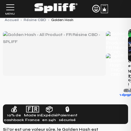
Aller
au
MENU
contenu
Accueil
›
Résine CBD
›
Golden Hash
4
P
«
q
9
p
19
l
6,4
l
o
e
u
2
2
102
c
5,10€/
!
🚚
🎁
+

169
9
1
💰
🇫🇷
📦
🔒
10% de
Made in
Expédié
Paiement
cashback
France
en 24h
sécurisé
Si l’or est une valeur sûre, le Golden Hash est