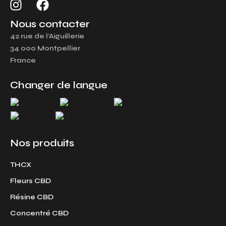
n
a
s
c
Nous contacter
t
e
42 rue de l’Aiguillerie
a
b
34 000 Montpellier
g
o
France
r
o
a
k
Changer de langue
m
Nos produits
THCX
Fleurs CBD
Résine CBD
Concentré CBD